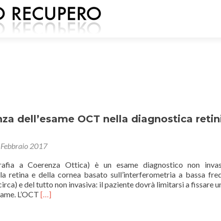
za dell’esame OCT nella diagnostica retin
 Febbraio 2017
afia a Coerenza Ottica) è un esame diagnostico non invas
a retina e della cornea basato sull’interferometria a bassa fre
rca) e del tutto non invasiva: il paziente dovrà limitarsi a fissare 
Leggi
’esame. L’OCT
[…]
di
piùL’importanza