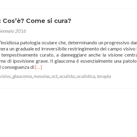
dell’esame
OCT
nella
diagnostica
 Cos’è? Come si cura?
retinica
Gennaio 2016
e
corneale
n’insidiosa patologia oculare che, determinando un progressivo da
nera un graduale ed irreversibile restringimento del campo visivo 
n tempestivamente curato, a danneggiare anche la visione centr
me di ipovisione grave. Il glaucoma é essenzialmente una patolo
Leggi
 é conseguenza di
[…]
di
isivo
,
glaucoma
,
messina
,
oct
,
oculista
,
oculistica
,
terapia
piùGlaucoma:
Cos’è?
Come
si
cura?