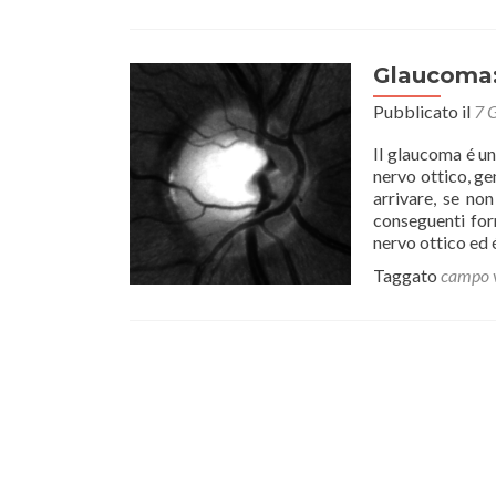
Glaucoma:
Pubblicato il
7 
Il glaucoma é u
nervo ottico, ge
arrivare, se no
conseguenti for
nervo ottico ed
Taggato
campo v