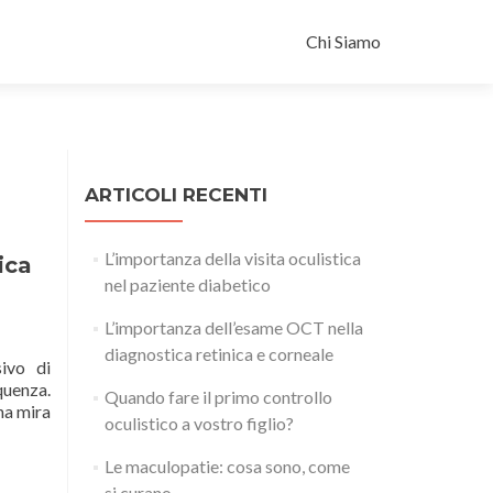
Salta il contenuto
Chi Siamo
ARTICOLI RECENTI
L’importanza della visita oculistica
ica
nel paziente diabetico
L’importanza dell’esame OCT nella
diagnostica retinica e corneale
ivo di
quenza.
Quando fare il primo controllo
una mira
oculistico a vostro figlio?
Le maculopatie: cosa sono, come
si curano.