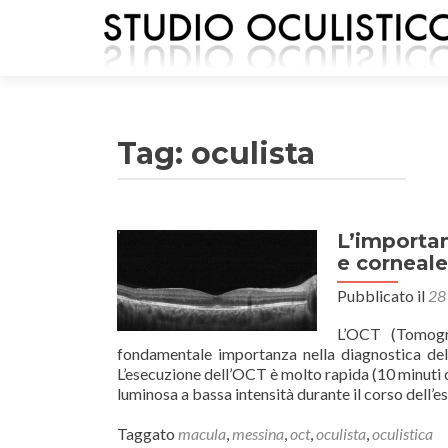
Tag: oculista
L’importan
e corneale
Pubblicato il
28
L’OCT (Tomogr
fondamentale importanza nella diagnostica dell
L’esecuzione dell’OCT è molto rapida (10 minuti ci
luminosa a bassa intensità durante il corso dell
Taggato
macula
,
messina
,
oct
,
oculista
,
oculistica