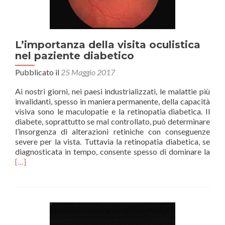
L’importanza della visita oculistica
nel paziente diabetico
Pubblicato il
25 Maggio 2017
Ai nostri giorni, nei paesi industrializzati, le malattie più
invalidanti, spesso in maniera permanente, della capacità
visiva sono le maculopatie e la retinopatia diabetica. Il
diabete, soprattutto se mal controllato, può determinare
l’insorgenza di alterazioni retiniche con conseguenze
severe per la vista. Tuttavia la retinopatia diabetica, se
Legg
diagnosticata in tempo, consente spesso di dominare la
di
[…]
piùL
dell
visit
ocul
nel
pazi