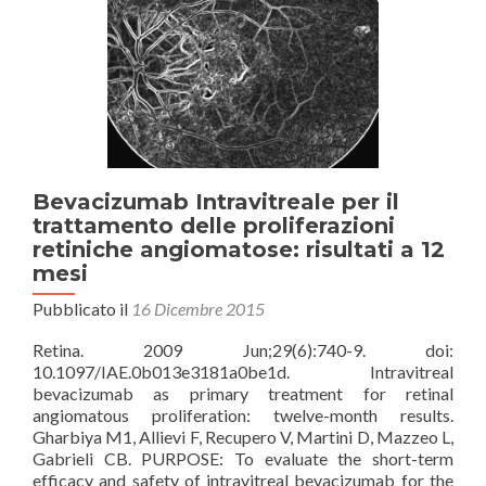
Bevacizumab Intravitreale per il
trattamento delle proliferazioni
retiniche angiomatose: risultati a 12
mesi
Pubblicato il
16 Dicembre 2015
Retina. 2009 Jun;29(6):740-9. doi:
10.1097/IAE.0b013e3181a0be1d. Intravitreal
bevacizumab as primary treatment for retinal
angiomatous proliferation: twelve-month results.
Gharbiya M1, Allievi F, Recupero V, Martini D, Mazzeo L,
Gabrieli CB. PURPOSE: To evaluate the short-term
efficacy and safety of intravitreal bevacizumab for the