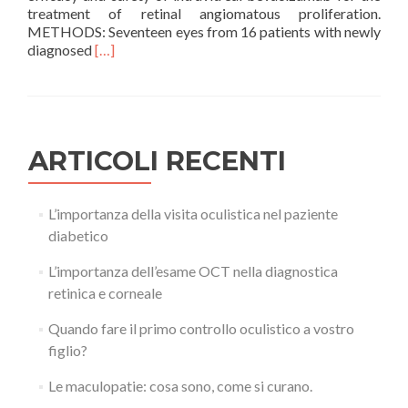
treatment of retinal angiomatous proliferation.
METHODS: Seventeen eyes from 16 patients with newly
Leggi
diagnosed
[…]
di
piùBevacizumab
Intravitreale
per
il
ARTICOLI RECENTI
trattamento
delle
proliferazioni
retiniche
L’importanza della visita oculistica nel paziente
angiomatose:
diabetico
risultati
a
L’importanza dell’esame OCT nella diagnostica
12
retinica e corneale
mesi
Quando fare il primo controllo oculistico a vostro
figlio?
Le maculopatie: cosa sono, come si curano.