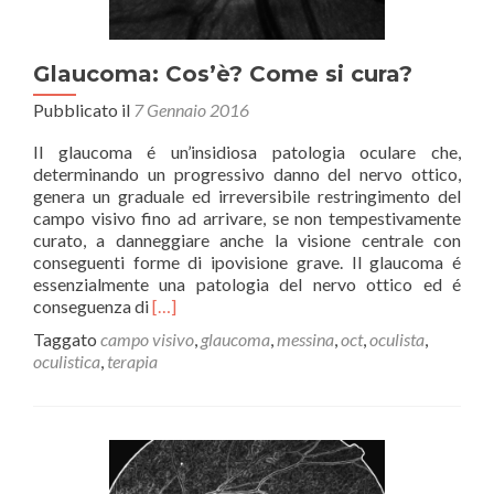
Glaucoma: Cos’è? Come si cura?
Pubblicato il
7 Gennaio 2016
Il glaucoma é un’insidiosa patologia oculare che,
determinando un progressivo danno del nervo ottico,
genera un graduale ed irreversibile restringimento del
campo visivo fino ad arrivare, se non tempestivamente
curato, a danneggiare anche la visione centrale con
conseguenti forme di ipovisione grave. Il glaucoma é
essenzialmente una patologia del nervo ottico ed é
Leggi
conseguenza di
[…]
di
Taggato
campo visivo
,
glaucoma
,
messina
,
oct
,
oculista
,
piùGlaucoma:
oculistica
,
terapia
Cos’è?
Come
si
cura?