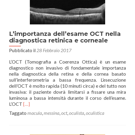
diab
L’importanza dell’esame OCT nella
diagnostica retinica e corneale
Pubblicato il
28 Febbraio 2017
L’OCT (Tomografia a Coerenza Ottica) è un esame
diagnostico non invasivo di fondamentale importanza
nella diagnostica della retina e della cornea basato
sull’interferometria a bassa frequenza. L’esecuzione
dell’OCT è molto rapida (10 minuti circa) e del tutto non
invasiva: il paziente dovrà limitarsi a fissare una mira
luminosa a bassa intensità durante il corso dell’esame.
Leggi
L’OCT
[…]
di
Taggato
macula
,
messina
,
oct
,
oculista
,
oculistica
piùL’importanza
dell’esame
OCT
nella