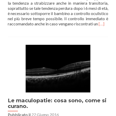
la tendenza a strabizzare anche in maniera transitoria,
soprattutto se tale tendenza perdura dopo i 6 mesi di età,
è necessario sottoporre il bambino a controllo oculistico
nel più breve tempo possibile. Il controllo immediato è
Leggi
raccomandato anche in caso vengano riscontrati un
[…]
di
piùQuand
fare
il
primo
controllo
oculistico
a
vostro
figlio?
Le maculopatie: cosa sono, come si
curano.
Pubblicato il
22 Giugno 2016