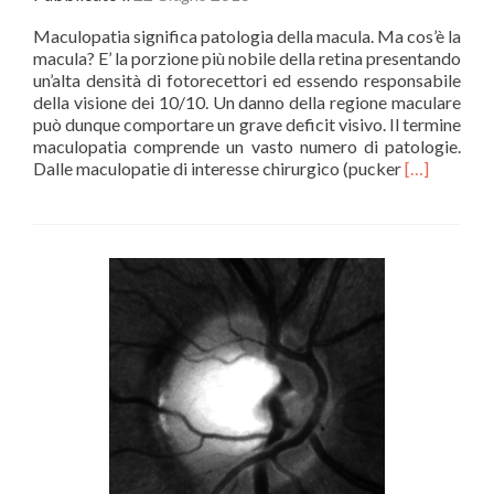
Maculopatia significa patologia della macula. Ma cos’è la
macula? E’ la porzione più nobile della retina presentando
un’alta densità di fotorecettori ed essendo responsabile
della visione dei 10/10. Un danno della regione maculare
può dunque comportare un grave deficit visivo. Il termine
maculopatia comprende un vasto numero di patologie.
Leggi
Dalle maculopatie di interesse chirurgico (pucker
[…]
di
piùLe
maculopatie
cosa
sono,
come
si
curano.