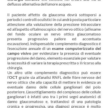
deflusso alternativa dell’umore acqueo.
Il paziente affetto da glaucoma dovrà sottoporsi a
periodici controlli oculistici in cui andrà posta particolare
attenzione alla valutazione della pressione intraoculare
ed all’aspetto oftalmoscopico del nervo ottico (all’esame
del fondo oculare un nervo ottico glaucomatoso
presenta progressivo pallore ed accentuata
escavazione). Indispensabile complemento diagnostico é
l’esecuzione annuale di un
esame computerizzato del
campo visivo
per evidenziare la presenza di eventuale
progressione del danno, elemento essenziale per valutare
la necessità di variare la terapia prescritta o il ricorso alla
chirurgia.
Un altro utile complemento diagnostico può essere
l’
OCT
grazie sia all’analisi RNFL delle fibre nervose del
nervo ottico che alla capacità di mettere in evidenza un
eventuale danno delle cellule ganglionari del polo
posteriore. L’assottigliamento del complesso delle cellule
ganglionari è infatti uno tra i primi segni anatomici di
danno glaucomatoso e, trattandosi di una patologia
cronica e progressiva, una diagnosi precoce è molto