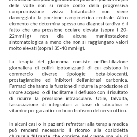
delle volte non si rende conto della progressiva
compromissione visiva fintantoché non viene
danneggiata la porzione campimetrica centrale. Altro
elemento che determina spesso una diagnosi tardiva é il
fatto che una pressione oculare elevata (sopra i 20-
22mmHg) non dia alcuna manifestazione
sintomatologica a meno che non si raggiungano valori
molto elevati (sopra i 35-40 mmHg).
La terapia del glaucoma consiste nell’instillazione
giornaliera di colliri ipotonizzanti di cui esistono in
commercio diverse tipologie: beta-bloccanti,
prostaglandine ed inibitori dell’anidrasi carbonica.
Farmaci che hanno la funzione di ridurre la produzione di
umore acqueo
o di facilitarne il deflusso con il risultato
di ridurre la pressione intraoculare. Utile, talvolta,
l’associazione di integratori a base di citicolina e
vitamine per garantire un buon trofismo del nervo ottico.
In alcuni casi o in pazienti refrattari alla terapia medica
può rendersi necessario il ricorso alla cosiddetta
chirurgia
filtrante
che consiste nel creare una via di