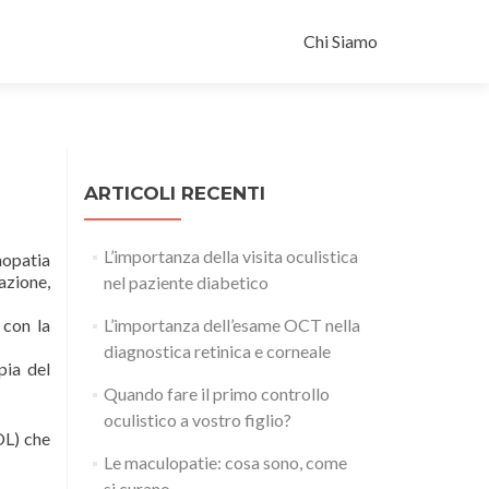
Salta il contenuto
Chi Siamo
ARTICOLI RECENTI
L’importanza della visita oculistica
nopatia
azione,
nel paziente diabetico
 con la
L’importanza dell’esame OCT nella
diagnostica retinica e corneale
pia del
Quando fare il primo controllo
oculistico a vostro figlio?
OL) che
Le maculopatie: cosa sono, come
si curano.