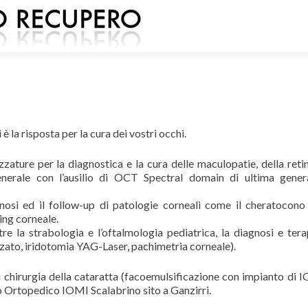
 la risposta per la cura dei vostri occhi.
zature per la diagnostica e la cura delle maculopatie, della reti
generale con l’ausilio di OCT Spectral domain di ultima gener
nosi ed il follow-up di patologie corneali come il cheratocono
king corneale.
 la strabologia e l’oftalmologia pediatrica, la diagnosi e tera
ato, iridotomia YAG-Laser, pachimetria corneale).
 chirurgia della cataratta (facoemulsificazione con impianto di I
to Ortopedico IOMI Scalabrino sito a Ganzirri.